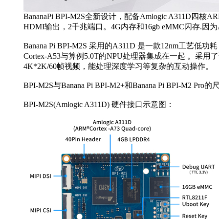
BananaPi BPI-M2S全新设计，配备Amlogic A311D四核ARM
HDMI输出，2千兆端口。4G内存和16gb eMMC闪存.因为A311
Banana Pi BPI-M2S 采用的A311D 是一款1
Cortex-A53与算例5.0T的NPU处理器集成在一起
4K*2K/60帧视频，能处理深度学习等复杂的互动操作。
BPI-M2S与Banana Pi BPI-M2+和Banana Pi BPI-M2 
BPI-M2S(Amlogic A311D) 硬件接口示意图：