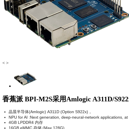
<
>
香蕉派 BPI-M2S采用Amlogic A311D/
晶晨半导体(Amlogic) A311D (Option S922x)，
NPU for AI :Next generation, deep-neural-network applications, a
4GB LPDDR4 内存
16GB eMMC 存储 (Max 128G)