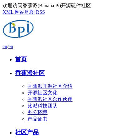
欢迎访问香蕉派(Banana Pi)开源硬件社区
XML
网站地图
RSS
cn
/
en
首页
香蕉派社区
香蕉派开源社区介绍
开源社区文化
香蕉派社区合作伙伴
比派科技团队
办公环境
产品证书
社区产品