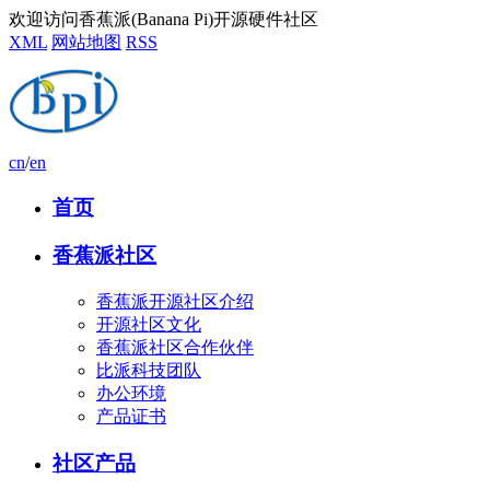
欢迎访问香蕉派(Banana Pi)开源硬件社区
XML
网站地图
RSS
cn
/
en
首页
香蕉派社区
香蕉派开源社区介绍
开源社区文化
香蕉派社区合作伙伴
比派科技团队
办公环境
产品证书
社区产品