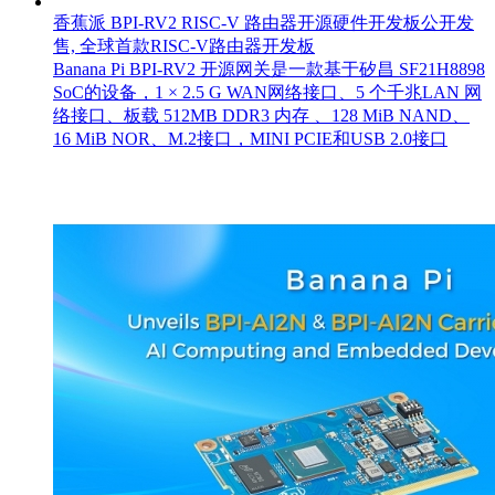
香蕉派 BPI-RV2 RISC-V 路由器开源硬件开发板公开发
售, 全球首款RISC-V路由器开发板
Banana Pi BPI-RV2 开源网关是⼀款基于矽昌 SF21H8898
SoC的设备，1 × 2.5 G WAN⽹络接⼝、5 个千兆LAN ⽹
络接⼝、板载 512MB DDR3 内存 、128 MiB NAND、
16 MiB NOR、M.2接⼝，MINI PCIE和USB 2.0接⼝