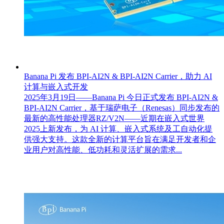
Banana Pi 发布 BPI-AI2N & BPI-AI2N Carrier，助力 AI
计算与嵌入式开发
2025年3月19日——Banana Pi 今日正式发布 BPI-AI2N &
BPI-AI2N Carrier，基于瑞萨电子（Renesas）同步发布的
最新的高性能处理器RZ/V2N——近期在嵌入式世界
2025上新发布，为 AI 计算、嵌入式系统及工自动化提
供强大支持。这款全新的计算平台旨在满足开发者和企
业用户对高性能、低功耗和灵活扩展的需求...