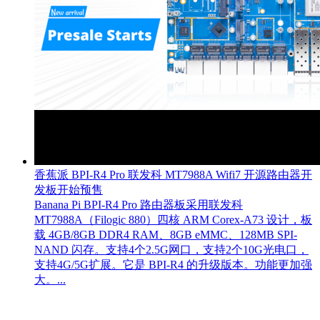
香蕉派 BPI-R4 Pro 联发科 MT7988A Wifi7 开源路由器开
发板开始预售
Banana Pi BPI-R4 Pro 路由器板采用联发科
MT7988A（Filogic 880）四核 ARM Corex-A73 设计，板
载 4GB/8GB DDR4 RAM、8GB eMMC、128MB SPI-
NAND 闪存。支持4个2.5G网口，支持2个10G光电口，
支持4G/5G扩展。它是 BPI-R4 的升级版本。功能更加强
大。...