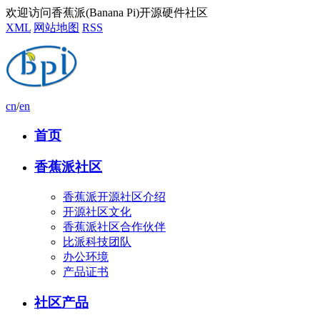
欢迎访问香蕉派(Banana Pi)开源硬件社区
XML
网站地图
RSS
cn
/
en
首页
香蕉派社区
香蕉派开源社区介绍
开源社区文化
香蕉派社区合作伙伴
比派科技团队
办公环境
产品证书
社区产品