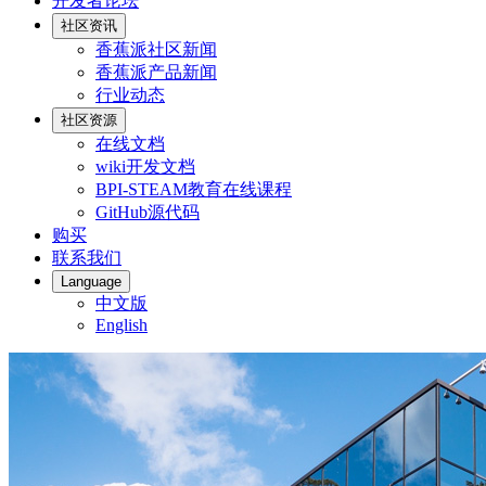
开发者论坛
社区资讯
香蕉派社区新闻
香蕉派产品新闻
行业动态
社区资源
在线文档
wiki开发文档
BPI-STEAM教育在线课程
GitHub源代码
购买
联系我们
Language
中文版
English