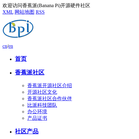
欢迎访问香蕉派(Banana Pi)开源硬件社区
XML
网站地图
RSS
cn
/
en
首页
香蕉派社区
香蕉派开源社区介绍
开源社区文化
香蕉派社区合作伙伴
比派科技团队
办公环境
产品证书
社区产品