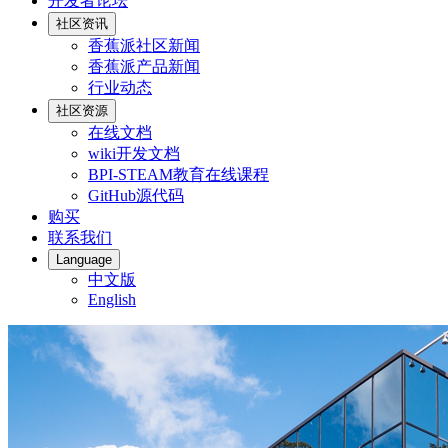
开发者论坛
社区资讯
香蕉派社区新闻
香蕉派产品新闻
行业动态
社区资源
在线文档
wiki开发文档
BPI-STEAM教育在线课程
GitHub源代码
购买
联系我们
Language
中文版
English