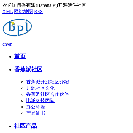
欢迎访问香蕉派(Banana Pi)开源硬件社区
XML
网站地图
RSS
cn
/
en
首页
香蕉派社区
香蕉派开源社区介绍
开源社区文化
香蕉派社区合作伙伴
比派科技团队
办公环境
产品证书
社区产品