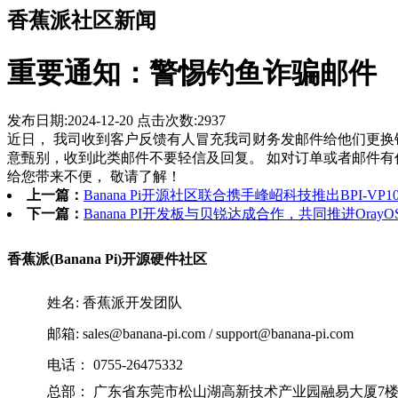
香蕉派社区新闻
重要通知：警惕钓鱼诈骗邮件
发布日期:2024-12-20
点击次数:
2937
近日， 我司收到客户反馈有人冒充我司财务发邮件给他们更换银行账号
意甄别，收到此类邮件不要轻信及回复。 如对订单或者邮件有
给您带来不便， 敬请了解！
上一篇：
Banana Pi开源社区联合携手峰岹科技推出BPI-
下一篇：
Banana PI开发板与贝锐达成合作，共同推进OrayOS
香蕉派(Banana Pi)开源硬件社区
姓名: 香蕉派开发团队
邮箱: sales@banana-pi.com / support@banana-pi.com
电话： 0755-26475332
总部： 广东省东莞市松山湖高新技术产业园融易大厦7